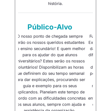
história.
Origem
Fundado em 2012 por João Molina, o
ExplicaMisto nasce da necessidade de
dar resposta a famílias que, devido a
dificuldades financeiras especialmente
derivadas da crise financeira que
decorria no nosso país, deixaram de
poder proporcionar aos seus filhos o
apoio escolar que necessitam,
nomeadamente explicações. Desta
forma, acreditando no poder da
entreajuda, responsabilizamo-nos com
o sentido missionário de ajudar os
estudantes a terem os melhores